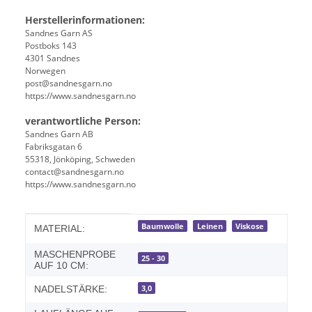
Herstellerinformationen:
Sandnes Garn AS
Postboks 143
4301 Sandnes
Norwegen
post@sandnesgarn.no
https://www.sandnesgarn.no
verantwortliche Person:
Sandnes Garn AB
Fabriksgatan 6
55318, Jönköping, Schweden
contact@sandnesgarn.no
https://www.sandnesgarn.no
Produkteigenschaft
Wert
Baumwolle
Leinen
Viskose
MATERIAL:
MASCHENPROBE
25 - 30
AUF 10 CM:
3,0
NADELSTÄRKE: