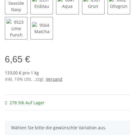
6073 Seaside Navy
6531 Eisblau
6841 Aqua
8561 Grün
9062 Ol
9523 Lime Punch
9564 Matcha
6,65 €
133,00 € pro 1 kg
inkl. 19% USt. , zzgl.
Versand
278 Stk Auf Lager
x
Wählen Sie bitte die gewünschte Variation aus.