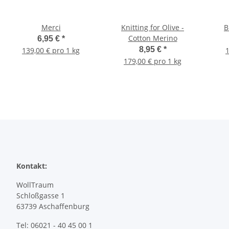
Merci
Knitting for Olive -
B
Cotton Merino
6,95 €
*
8,95 €
*
139,00 € pro 1 kg
1
179,00 € pro 1 kg
Kontakt:
WollTraum
Schloßgasse 1
63739 Aschaffenburg
Tel: 06021 - 40 45 00 1