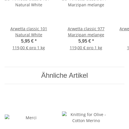
Arwetta classic 101
Arwetta classic 977
Arwet
Natural White
Marzipan melange
5,95 €
*
5,95 €
*
119,00 € pro 1 kg
119,00 € pro 1 kg
1
Ähnliche Artikel