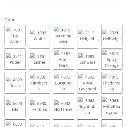
Farbe
1001 True White
1002 White
1015 Morning Mist
2112 Hellgelb
2331 He
3511 Puder
3161 Eichel
2581 After Dark
1099 Schwarz
3819 Sp
4323 Rosa
4335 Himbeere
4372 Burgunder
4632 Rosa Lavendel
4813 Fl
5023 Lila
5930 Hellblau
6032 Hortensie
6044 Regattablau
6061 Mi