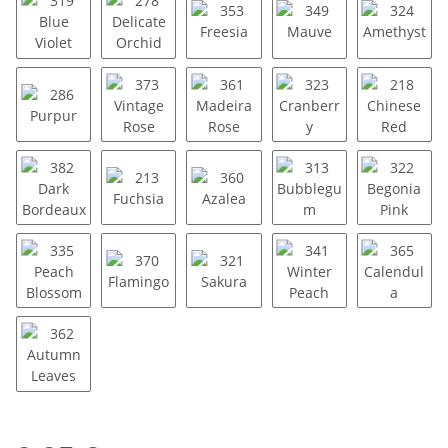
319 Blue Violet
278 Delicate Orchid
353 Freesia
349 Mauve
324 Ame
286 Purpur
373 Vintage Rose
361 Madeira Rose
323 Cranberry
218 Chi
382 Dark Bordeaux
213 Fuchsia
360 Azalea
313 Bubblegum
322 Beg
335 Peach Blossom
370 Flamingo
321 Sakura
341 Winter Peach
365 Cal
362 Autumn Leaves