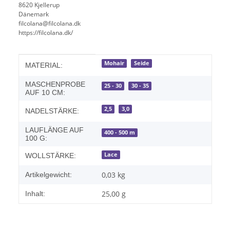
8620 Kjellerup
Dänemark
filcolana@filcolana.dk
https://filcolana.dk/
Produkteigenschaft
Wert
Mohair
Seide
MATERIAL:
MASCHENPROBE
25 - 30
30 - 35
AUF 10 CM:
2,5
3,0
NADELSTÄRKE:
LAUFLÄNGE AUF
400 - 500 m
100 G:
Lace
WOLLSTÄRKE:
0,03
kg
Artikelgewicht:
25,00 g
Inhalt: