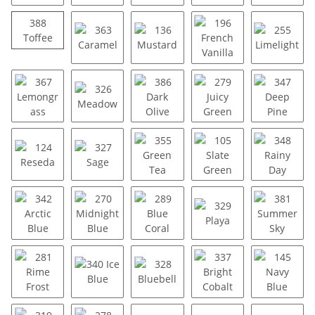
203 Camel
354 Light Truffle
325 Coffee
350 Sienna
352 Red
388
388 Toffee
Toffee
363 Caramel
136 Mustard
196 French Vanilla
255 Lim
367 Lemongrass
326 Meadow
386 Dark Olive
279 Juicy Green
347 Dee
124 Reseda
327 Sage
355 Green Tea
105 Slate Green
348 Rai
342 Arctic Blue
270 Midnight Blue
289 Blue Coral
329 Playa
381 Su
281 Rime Frost
340 Ice Blue
328 Bluebell
337 Bright Cobalt
145 Nav