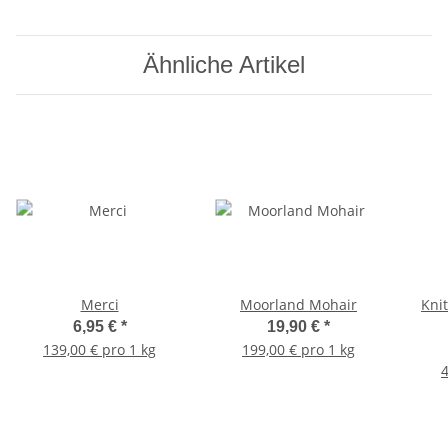
Ähnliche Artikel
Merci
Moorland Mohair
Knit
6,95 €
*
19,90 €
*
139,00 € pro 1 kg
199,00 € pro 1 kg
4