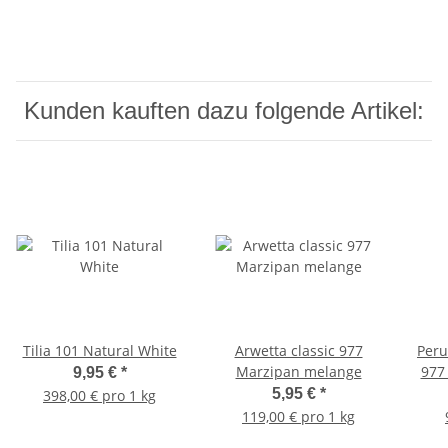
Kunden kauften dazu folgende Artikel:
Tilia 101 Natural White
Arwetta classic 977
Peru
Marzipan melange
977
9,95 €
*
5,95 €
*
398,00 € pro 1 kg
119,00 € pro 1 kg