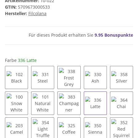
Artikelnummer:
10-022
GTIN:
5709673000533
Hersteller:
Filcolana
Für dieses Produkt erhalten Sie
9.95
Bonuspunkte
Farbe
336 Latte
102 Black
331 Steel
338 Frost Grey
330 Ash
358 Silv
100 Snow White
101 Natural White
383 Champagner
336 Latte
364 Cha