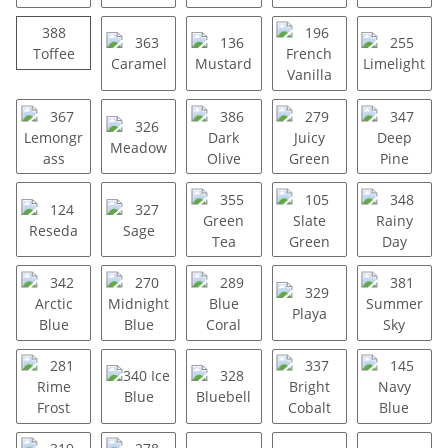
203 Camel
354 Light Truffle
325 Coffee
350 Sienna
352 Red
388
388 Toffee
Toffee
363 Caramel
136 Mustard
196 French Vanilla
255 Lim
367 Lemongrass
326 Meadow
386 Dark Olive
279 Juicy Green
347 Dee
124 Reseda
327 Sage
355 Green Tea
105 Slate Green
348 Rai
342 Arctic Blue
270 Midnight Blue
289 Blue Coral
329 Playa
381 Su
281 Rime Frost
340 Ice Blue
328 Bluebell
337 Bright Cobalt
145 Nav