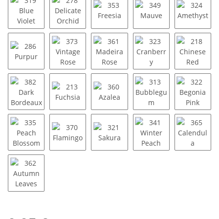
319 Blue Violet
278 Delicate Orchid
353 Freesia
349 Mauve
324 Ame
286 Purpur
373 Vintage Rose
361 Madeira Rose
323 Cranberry
218 Chi
382 Dark Bordeaux
213 Fuchsia
360 Azalea
313 Bubblegum
322 Beg
335 Peach Blossom
370 Flamingo
321 Sakura
341 Winter Peach
365 Cal
362 Autumn Leaves