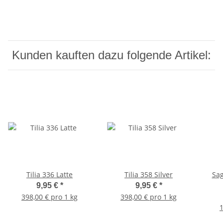
Kunden kauften dazu folgende Artikel:
Tilia 336 Latte
Tilia 358 Silver
Sag
9,95 €
*
9,95 €
*
398,00 € pro 1 kg
398,00 € pro 1 kg
1