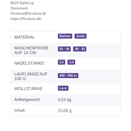
8620 Kjellerup
Dänemark
filcolana@filcolana.dk
https://filcolana.dk/
Produkteigenschaft
Wert
Mohair
Seide
MATERIAL:
MASCHENPROBE
25 - 30
30 - 35
AUF 10 CM:
2,5
3,0
NADELSTÄRKE:
LAUFLÄNGE AUF
400 - 500 m
100 G:
Lace
WOLLSTÄRKE:
0,03
kg
Artikelgewicht:
25,00 g
Inhalt: