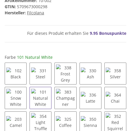
Artikelnummer:
10-002
GTIN:
5709673000298
Hersteller:
Filcolana
Für dieses Produkt erhalten Sie
9.95
Bonuspunkte
Farbe
101 Natural White
102 Black
331 Steel
338 Frost Grey
330 Ash
358 Silv
100 Snow White
101 Natural White
383 Champagner
336 Latte
364 Cha