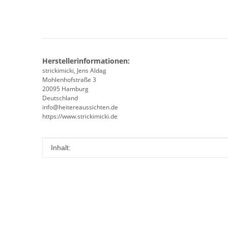
Herstellerinformationen:
strickimicki, Jens Aldag
Mohlenhofstraße 3
20095 Hamburg
Deutschland
info@heitereaussichten.de
https://www.strickimicki.de
Produkteigenschaft
Wert
Inhalt: