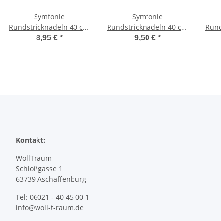
Symfonie
Symfonie
Rundstricknadeln 40 cm
Rundstricknadeln 40 cm
Rund
3,25 mm
3,5 mm
8,95 €
*
9,50 €
*
Kontakt:
WollTraum
Schloßgasse 1
63739 Aschaffenburg
Tel: 06021 - 40 45 00 1
info@woll-t-raum.de