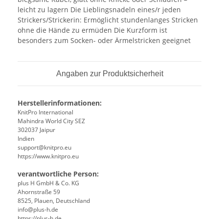
leicht zu lagern Die Lieblingsnadeln eines/r jeden
Strickers/Strickerin: Ermöglicht stundenlanges Stricken
ohne die Hände zu ermüden Die Kurzform ist
besonders zum Socken- oder Ärmelstricken geeignet
Angaben zur Produktsicherheit
Herstellerinformationen:
KnitPro International
Mahindra World City SEZ
302037 Jaipur
Indien
support@knitpro.eu
https://www.knitpro.eu
verantwortliche Person:
plus H GmbH & Co. KG
Ahornstraße 59
8525, Plauen, Deutschland
info@plus-h.de
https://plus-h.de