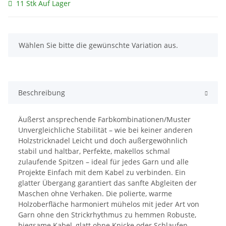
11 Stk Auf Lager
x
Wählen Sie bitte die gewünschte Variation aus.
Beschreibung
Äußerst ansprechende Farbkombinationen/Muster
Unvergleichliche Stabilität – wie bei keiner anderen
Holzstricknadel Leicht und doch außergewöhnlich
stabil und haltbar, Perfekte, makellos schmal
zulaufende Spitzen – ideal für jedes Garn und alle
Projekte Einfach mit dem Kabel zu verbinden. Ein
glatter Übergang garantiert das sanfte Abgleiten der
Maschen ohne Verhaken. Die polierte, warme
Holzoberfläche harmoniert mühelos mit jeder Art von
Garn ohne den Strickrhythmus zu hemmen Robuste,
biegsame Kabel, glatt ohne Knicke oder Schlaufen –