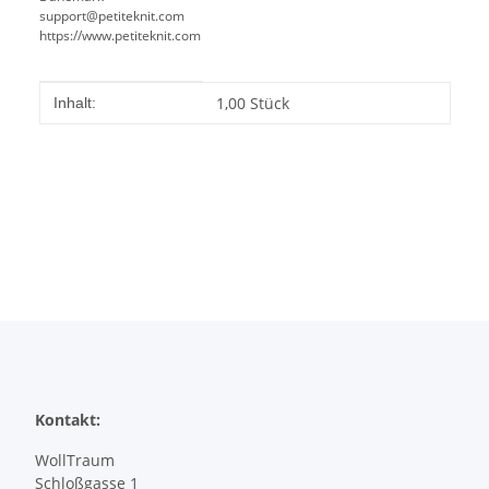
support@petiteknit.com
https://www.petiteknit.com
Produkteigenschaft
Wert
1,00 Stück
Inhalt:
Kontakt:
WollTraum
Schloßgasse 1