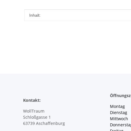
Produkteigenschaft
Wert
Inhalt:
Öffnungsz
Kontakt:
Montag 
WollTraum
Dienstag
Schloßgasse 1
Mittwoch 
63739 Aschaffenburg
Donnersta
Freitag 