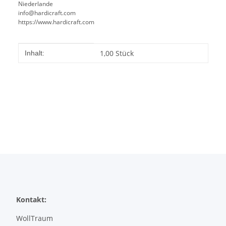
Niederlande
info@hardicraft.com
https://www.hardicraft.com
Produkteigenschaft
Wert
1,00 Stück
Inhalt:
Kontakt:
WollTraum