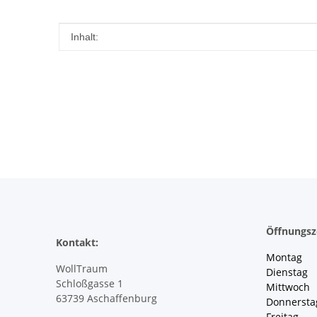
Produkteigenschaft
Wert
Inhalt:
Öffnungsz
Kontakt:
Montag 
WollTraum
Dienstag
Schloßgasse 1
Mittwoch 
63739 Aschaffenburg
Donnersta
Freitag 