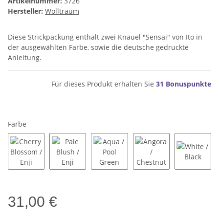
Artikelnummer:
3726
Hersteller:
Wolltraum
Diese Strickpackung enthält zwei Knäuel "Sensai" von Ito in
der ausgewählten Farbe, sowie die deutsche gedruckte
Anleitung.
Für dieses Produkt erhalten Sie
31
Bonuspunkte
Farbe
Cherry Blossom / Enji
Pale Blush / Enji
Aqua / Pool Green
Angora / Chestnut
White / 
31,00 €