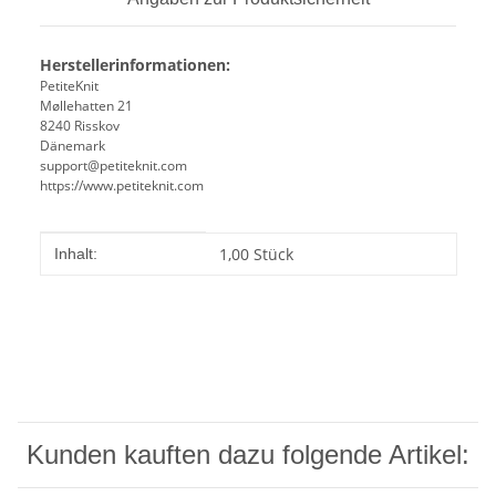
Herstellerinformationen:
PetiteKnit
Møllehatten 21
8240 Risskov
Dänemark
support@petiteknit.com
https://www.petiteknit.com
Produkteigenschaft
Wert
1,00 Stück
Inhalt:
Kunden kauften dazu folgende Artikel: