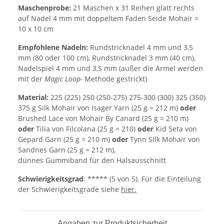
Maschenprobe:
21 Maschen x 31 Reihen glatt rechts
auf Nadel 4 mm mit doppeltem Faden Seide Mohair =
10 x 10 cm
Empfohlene Nadeln:
Rundstricknadel 4 mm und 3,5
mm (80 oder 100 cm), Rundstricknadel 3 mm (40 cm),
Nadelspiel 4 mm und 3,5 mm (außer die Ärmel werden
mit der
Magic Loop-
Methode gestrickt)
Material:
225 (225) 250 (250-275) 275-300 (300) 325 (350)
375 g Silk Mohair von Isager Yarn (25 g = 212 m)
oder
Brushed Lace von Mohair By Canard (25 g = 210 m)
oder
Tilia von Filcolana (25 g = 210)
oder
Kid Seta von
Gepard Garn (25 g = 210 m)
oder
Tynn Silk Mohair von
Sandnes Garn (25 g = 212 m),
dünnes Gummiband für den Halsausschnitt
Schwierigkeitsgrad
: ***** (5 von 5). Für die Einteilung
der Schwierigkeitsgrade siehe
hier.
Angaben zur Produktsicherheit