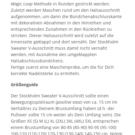
Magic Loop
Methode in Runden gestrickt werden.
Zuletzt werden Maschen rund um den Halsausschnitt
aufgenommen, um dann die Bündchenabschlusskante
mit dekorativen Abnahmen in den Hinreihen und
entsprechenden Zunahmen in den Rückreihen zu
stricken. Dieser Halsausschnitt wird zuletzt auf die
Innenseite geklappt und dort vernäht. Der Stockholm
Sweater V-Ausschnitt muss damit nicht vernäht
werden, mit Ausnahme des umgeklappten
Halsabschlussbündchens.
Fertige zuerst eine Maschenprobe, um die für Dich
korrekte Nadelstärke zu ermitteln.
Größenguide
Der Stockholm Sweater V-Ausschnitt sollte einen
Bewegungsspielraum (
positive ease)
von ca. 15 cm im
Verhältnis zu Deinem Brustumfang haben (d.h. der
Pullover sollte 15 cm weiter als Dein Umfang sein). Die
Größen XS (S) M (L) XL (2XL) 3XL (4XL) 5XL entsprechen
einem Brustumfang von 80-85 (85-90) 90-95 (95-100)
100-110 (110-120) 120-130 (130-140) 140-150 cm. Nimm