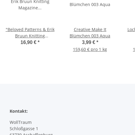
"Beloved Patterns & Erik
Creative Make It
Loc
Bruun Knitting
Blümchen 003 Aqua
Magazine 2/2025"
16,90 €
*
3,99 €
*
159,60 € pro 1 kg
1
Kontakt:
WollTraum
Schloßgasse 1
63739 Aschaffenburg