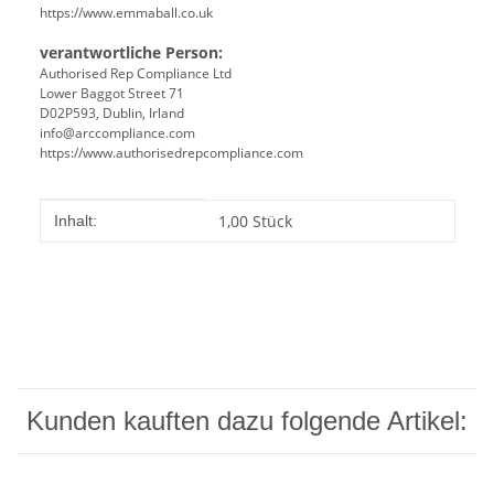
https://www.emmaball.co.uk
verantwortliche Person:
Authorised Rep Compliance Ltd
Lower Baggot Street 71
D02P593, Dublin, Irland
info@arccompliance.com
https://www.authorisedrepcompliance.com
Produkteigenschaft
Wert
1,00 Stück
Inhalt:
Kunden kauften dazu folgende Artikel: