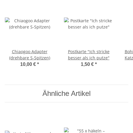
Chiaogoo Adapter
Postkarte "Ich stricke
Boh
(drehbare S-Spitzen)
besser als ich putze"
Kat
10,00 €
*
1,50 €
*
Ähnliche Artikel