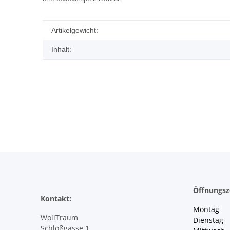
Produkteigenschaft
Wert
Artikelgewicht:
Inhalt:
Öffnungsz
Kontakt:
Montag 
WollTraum
Dienstag
Schloßgasse 1