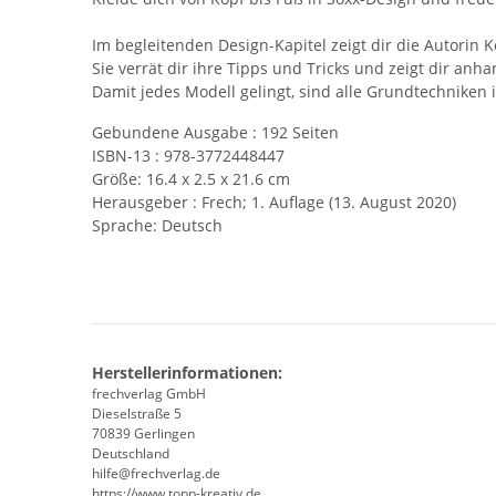
Im begleitenden Design-Kapitel zeigt dir die Autorin
Sie verrät dir ihre Tipps und Tricks und zeigt dir an
Damit jedes Modell gelingt, sind alle Grundtechniken 
Gebundene Ausgabe :
192 Seiten
ISBN-13 :
978-3772448447
Größe:
16.4 x 2.5 x 21.6 cm
Herausgeber :
Frech; 1. Auflage (13. August 2020)
Sprache:
Deutsch
Herstellerinformationen:
frechverlag GmbH
Dieselstraße 5
70839 Gerlingen
Deutschland
hilfe@frechverlag.de
https://www.topp-kreativ.de