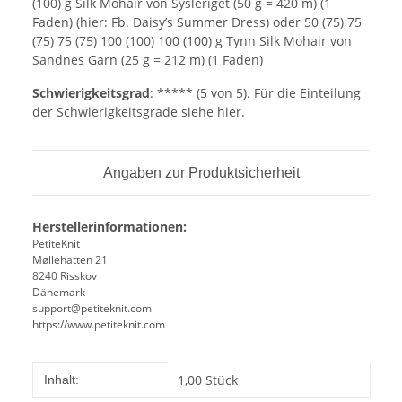
(100) g Silk Mohair von Sysleriget (50 g = 420 m) (1
Faden) (hier: Fb. Daisy’s Summer Dress) oder 50 (75) 75
(75) 75 (75) 100 (100) 100 (100) g Tynn Silk Mohair von
Sandnes Garn (25 g = 212 m) (1 Faden)
Schwierigkeitsgrad
: ***** (5 von 5).
Für die Einteilung
der Schwierigkeitsgrade siehe
hier.
Angaben zur Produktsicherheit
Herstellerinformationen:
PetiteKnit
Møllehatten 21
8240 Risskov
Dänemark
support@petiteknit.com
https://www.petiteknit.com
Produkteigenschaft
Wert
1,00 Stück
Inhalt: