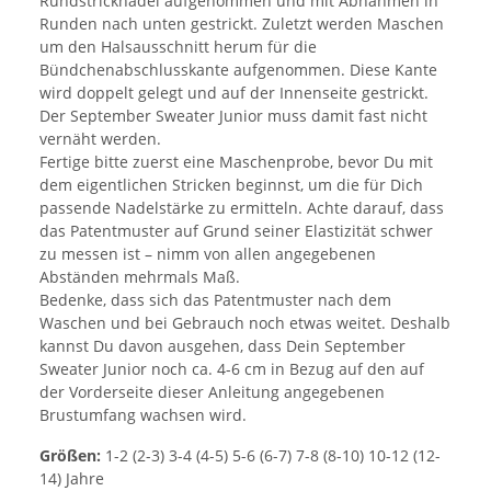
Rundstricknadel aufgenommen und mit Abnahmen in
Runden nach unten gestrickt. Zuletzt werden Maschen
um den Halsausschnitt herum für die
Bündchenabschlusskante aufgenommen. Diese Kante
wird doppelt gelegt und auf der Innenseite gestrickt.
Der September Sweater Junior muss damit fast nicht
vernäht werden.
Fertige bitte zuerst eine Maschenprobe, bevor Du mit
dem eigentlichen Stricken beginnst, um die für Dich
passende Nadelstärke zu ermitteln. Achte darauf, dass
das Patentmuster auf Grund seiner Elastizität schwer
zu messen ist – nimm von allen angegebenen
Abständen mehrmals Maß.
Bedenke, dass sich das Patentmuster nach dem
Waschen und bei Gebrauch noch etwas weitet. Deshalb
kannst Du davon ausgehen, dass Dein September
Sweater Junior noch ca. 4-6 cm in Bezug auf den auf
der Vorderseite dieser Anleitung angegebenen
Brustumfang wachsen wird.
Größen:
1-2 (2-3) 3-4 (4-5) 5-6 (6-7) 7-8 (8-10) 10-12 (12-
14) Jahre