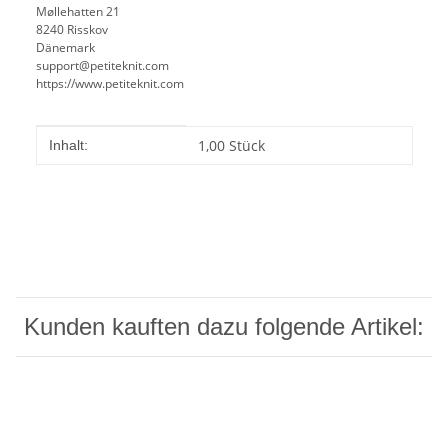
Møllehatten 21
8240 Risskov
Dänemark
support@petiteknit.com
https://www.petiteknit.com
Produkteigenschaft
Wert
1,00 Stück
Inhalt:
Kunden kauften dazu folgende Artikel: