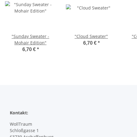
"Sunday Sweater -
"Cloud Sweater"
"C
Mohair Edition"
6,70 €
*
6,70 €
*
Kontakt:
WollTraum
Schloßgasse 1
63739 Aschaffenburg