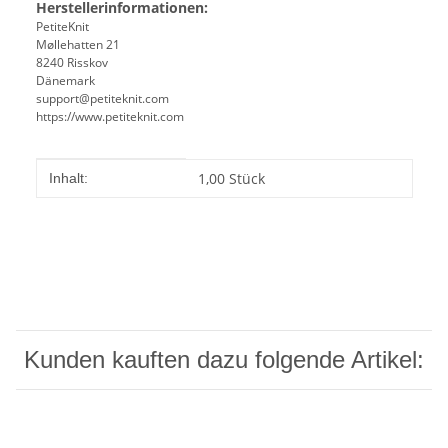
Herstellerinformationen:
PetiteKnit
Møllehatten 21
8240 Risskov
Dänemark
support@petiteknit.com
https://www.petiteknit.com
Produkteigenschaft
Wert
1,00 Stück
Inhalt:
Kunden kauften dazu folgende Artikel: