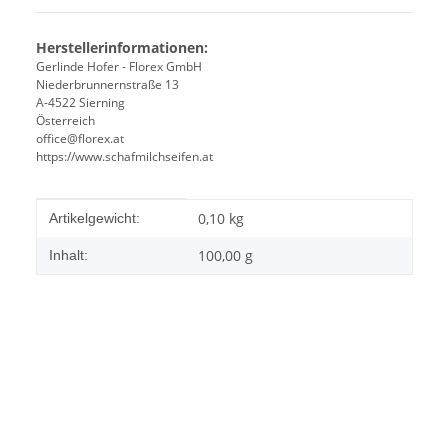
Herstellerinformationen:
Gerlinde Hofer - Florex GmbH
Niederbrunnernstraße 13
A-4522 Sierning
Österreich
office@florex.at
https://www.schafmilchseifen.at
Produkteigenschaft
Wert
0,10
kg
Artikelgewicht:
100,00 g
Inhalt: