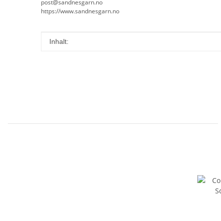
post@sandnesgarn.no
https://www.sandnesgarn.no
Produkteigenschaft
Wert
Inhalt: