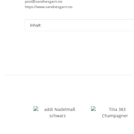
post@sandnesgarn.no
https://www.sandnesgarn.no
Produkteigenschaft
Wert
Inhalt: