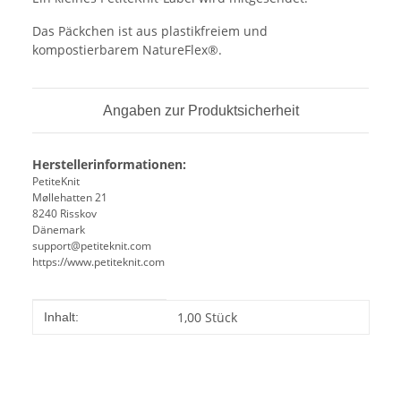
Das Päckchen ist aus plastikfreiem und
kompostierbarem NatureFlex®.
Angaben zur Produktsicherheit
Herstellerinformationen:
PetiteKnit
Møllehatten 21
8240 Risskov
Dänemark
support@petiteknit.com
https://www.petiteknit.com
Produkteigenschaft
Wert
1,00 Stück
Inhalt: