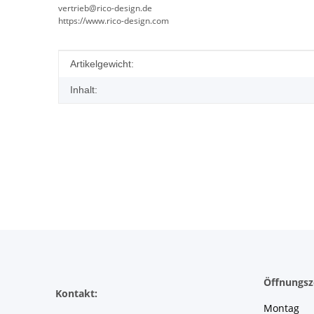
vertrieb@rico-design.de
https://www.rico-design.com
Produkteigenschaft
Wert
Artikelgewicht:
Inhalt:
Öffnungsz
Kontakt:
Montag 