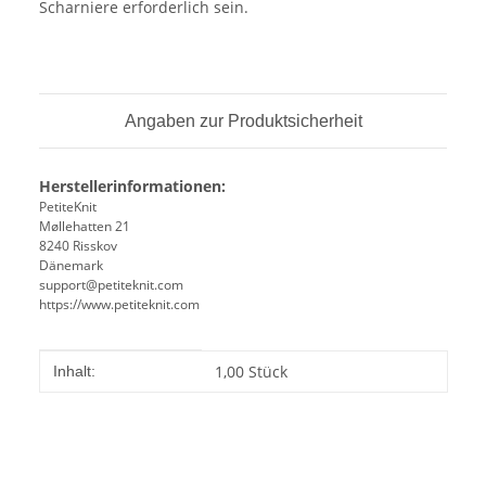
Scharniere erforderlich sein.
Angaben zur Produktsicherheit
Herstellerinformationen:
PetiteKnit
Møllehatten 21
8240 Risskov
Dänemark
support@petiteknit.com
https://www.petiteknit.com
Produkteigenschaft
Wert
1,00 Stück
Inhalt: