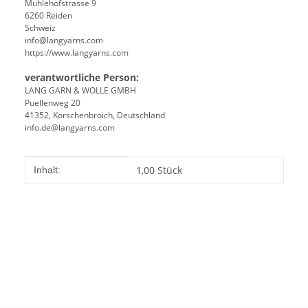
Mühlehofstrasse 9
6260 Reiden
Schweiz
info@langyarns.com
https://www.langyarns.com
verantwortliche Person:
LANG GARN & WOLLE GMBH
Puellenweg 20
41352, Korschenbroich, Deutschland
info.de@langyarns.com
Produkteigenschaft
Wert
1,00 Stück
Inhalt: