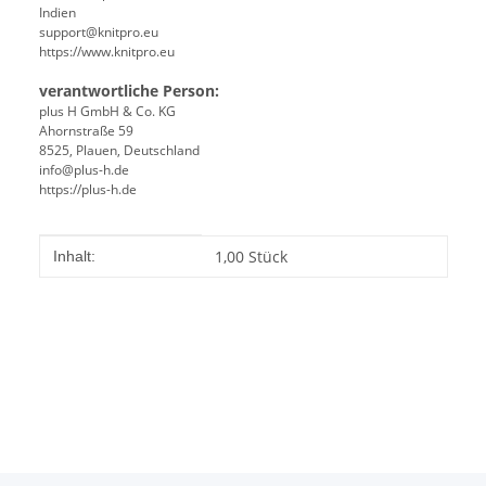
Indien
support@knitpro.eu
https://www.knitpro.eu
verantwortliche Person:
plus H GmbH & Co. KG
Ahornstraße 59
8525, Plauen, Deutschland
info@plus-h.de
https://plus-h.de
Produkteigenschaft
Wert
1,00 Stück
Inhalt: