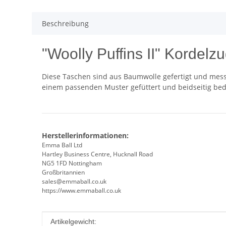
Beschreibung
"Woolly Puffins II" Kordelz
Diese Taschen sind aus Baumwolle gefertigt und messe
einem passenden Muster gefüttert und beidseitig bed
Herstellerinformationen:
Emma Ball Ltd
Hartley Business Centre, Hucknall Road
NG5 1FD Nottingham
Großbritannien
sales@emmaball.co.uk
https://www.emmaball.co.uk
Produkteigenschaft
Wert
Artikelgewicht: