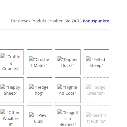
Für dieses Produkt erhalten Sie
20.75
Bonuspunkte
Hats"
"Crafting Gnomes"
"Crochet Motifs"
"Dapper Ducks"
"Felted Sheep"
lpcas"
"Happy Sheep"
"Hedgehog"
"Highland Coos"
"Indigo Dreams"