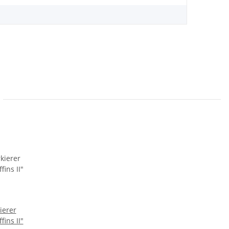
erer
fins II"