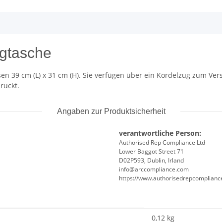
ugtasche
n 39 cm (L) x 31 cm (H). Sie verfügen über ein Kordelzug zum Ver
ruckt.
Angaben zur Produktsicherheit
verantwortliche Person:
Authorised Rep Compliance Ltd
Lower Baggot Street 71
D02P593, Dublin, Irland
info@arccompliance.com
https://www.authorisedrepcomplian
0,12
kg