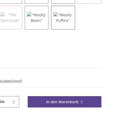
 Lanterns"
"Other Woollies II"
"Paw Club"
"Seagulls in Beanies"
"Seathrift Puffin
 Flora"
"The Yarn Club"
"Woolly Bears"
"Woolly Puffins"
nd abweichend)
In den Warenkorb
Stk