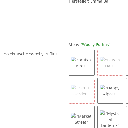
Hersteller:
Emma Ball
Motiv
"Woolly Puffins"
"British Birds"
"Cats in 
"Fruit Garden"
"Happy A