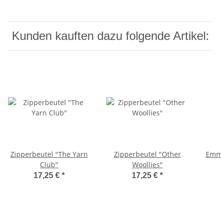
Kunden kauften dazu folgende Artikel:
Zipperbeutel "The Yarn
Zipperbeutel "Other
Emma 
Club"
Woollies"
17,25 €
*
17,25 €
*