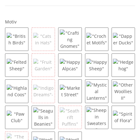
Motiv
"British Birds"
"Cats in Hats"
"Crafting Gnomes"
"Crochet Motifs"
"Dapper
"Felted Sheep"
"Fruit Garden"
"Happy Alpcas"
"Happy Sheep"
"Hedge
"Highland Coos"
"Indigo Dreams"-
"Market Street"
"Mystical Lanterns"
"Other W
"Paw Club"
"Seagulls in Beanies"
"Seathrift Puffins"
"Sheep in Sweaters"
"Spirit o