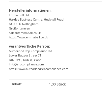
Herstellerinformationen:
Emma Ball Ltd
Hartley Business Centre, Hucknall Road
NG5 1FD Nottingham
Großbritannien
sales@emmaball.co.uk
https://www.emmaball.co.uk
verantwortliche Person:
Authorised Rep Compliance Ltd
Lower Baggot Street 71
D02P593, Dublin, Irland
info@arccompliance.com
https://www.authorisedrepcompliance.com
Produkteigenschaft
Wert
1,00 Stück
Inhalt: