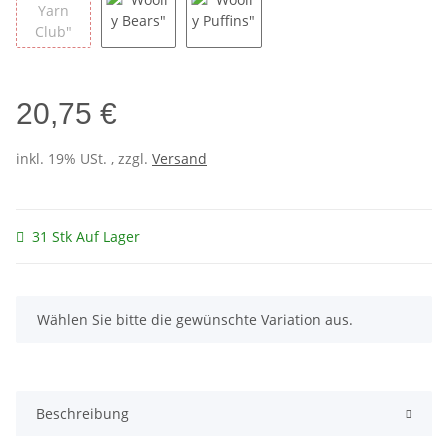
"The Yarn Club"
"Woolly Bears"
"Woolly Puffins"
20,75 €
inkl. 19% USt. , zzgl.
Versand
31 Stk Auf Lager
x
Wählen Sie bitte die gewünschte Variation aus.
Beschreibung