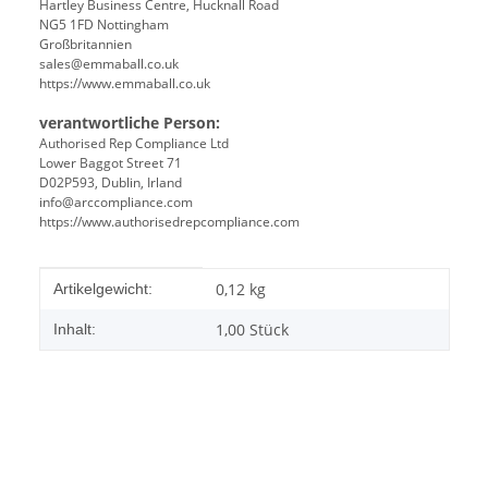
Hartley Business Centre, Hucknall Road
NG5 1FD Nottingham
Großbritannien
sales@emmaball.co.uk
https://www.emmaball.co.uk
verantwortliche Person:
Authorised Rep Compliance Ltd
Lower Baggot Street 71
D02P593, Dublin, Irland
info@arccompliance.com
https://www.authorisedrepcompliance.com
Produkteigenschaft
Wert
0,12
kg
Artikelgewicht:
1,00 Stück
Inhalt: