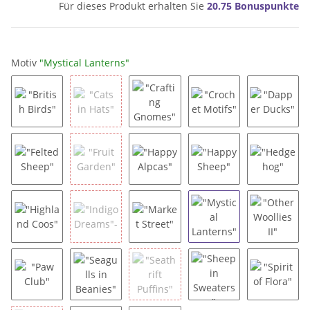
Für dieses Produkt erhalten Sie
20.75
Bonuspunkte
Motiv
"Mystical Lanterns"
"British Birds"
"Cats in Hats"
"Crafting Gnomes"
"Crochet Motifs"
"Dapper
"Felted Sheep"
"Fruit Garden"
"Happy Alpcas"
"Happy Sheep"
"Hedge
"Highland Coos"
"Indigo Dreams"-
"Market Street"
"Mystical Lanterns"
"Other W
"Paw Club"
"Seagulls in Beanies"
"Seathrift Puffins"
"Sheep in Sweaters"
"Spirit o