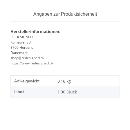
Angaben zur Produktsicherheit
Herstellerinformationen:
RE:DESIGNED
Kometvej 8B
8700 Horsens
Dänemark
shop@redesigned.dk
https://www.redesigned.dk
Produkteigenschaft
Wert
0,16
kg
Artikelgewicht:
1,00 Stück
Inhalt: