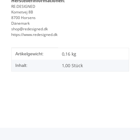
Herstellerinformationen:
RE:DESIGNED
Kometvej 8B
8700 Horsens
Dänemark
shop@redesigned.dk
https://www.redesigned.dk
Produkteigenschaft
Wert
0,16
kg
Artikelgewicht:
1,00 Stück
Inhalt: