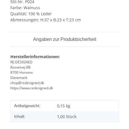
Stil-Nr. P024
Farbe: Walnuss
Qualität: 100 % Leder
Abmessungen: H:37 x B:23 x T:23 cm
Angaben zur Produktsicherheit
Herstellerinformationen:
RE:DESIGNED
Kometvej 8B
8700 Horsens
Dänemark
shop@redesigned.dk
https://www.redesigned.dk
Produkteigenschaft
Wert
0,15
kg
Artikelgewicht:
1,00 Stück
Inhalt: