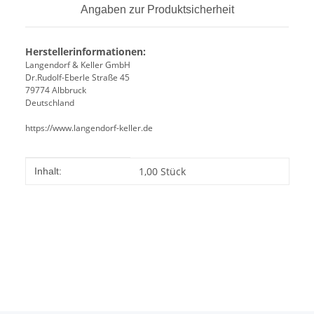
Angaben zur Produktsicherheit
Herstellerinformationen:
Langendorf & Keller GmbH
Dr.Rudolf-Eberle Straße 45
79774 Albbruck
Deutschland
https://www.langendorf-keller.de
Produkteigenschaft
Wert
1,00 Stück
Inhalt: