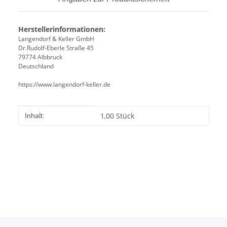
Herstellerinformationen:
Langendorf & Keller GmbH
Dr.Rudolf-Eberle Straße 45
79774 Albbruck
Deutschland
https://www.langendorf-keller.de
Produkteigenschaft
Wert
1,00 Stück
Inhalt: