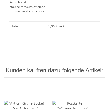
Deutschland
info@heitereaussichten.de
https://www.strickimicki.de
Produkteigenschaft
Wert
1,00 Stück
Inhalt:
Kunden kauften dazu folgende Artikel: