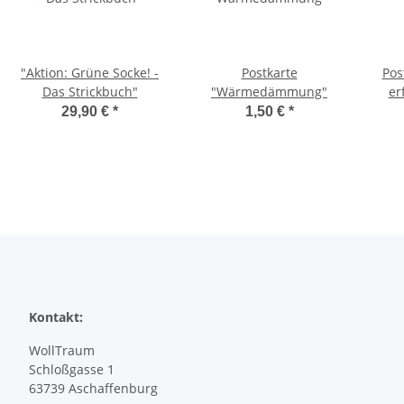
"Aktion: Grüne Socke! -
Postkarte
Pos
Das Strickbuch"
"Wärmedämmung"
er
29,90 €
*
1,50 €
*
Kontakt:
WollTraum
Schloßgasse 1
63739 Aschaffenburg