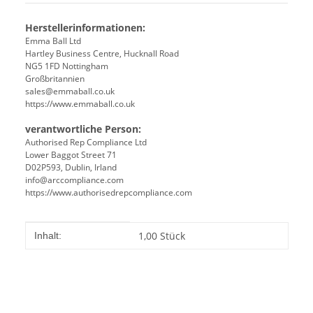
Herstellerinformationen:
Emma Ball Ltd
Hartley Business Centre, Hucknall Road
NG5 1FD Nottingham
Großbritannien
sales@emmaball.co.uk
https://www.emmaball.co.uk
verantwortliche Person:
Authorised Rep Compliance Ltd
Lower Baggot Street 71
D02P593, Dublin, Irland
info@arccompliance.com
https://www.authorisedrepcompliance.com
Produkteigenschaft
Wert
1,00 Stück
Inhalt: