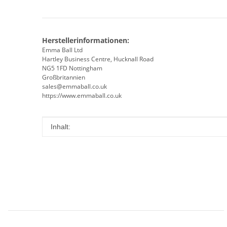
Herstellerinformationen:
Emma Ball Ltd
Hartley Business Centre, Hucknall Road
NG5 1FD Nottingham
Großbritannien
sales@emmaball.co.uk
https://www.emmaball.co.uk
Produkteigenschaft
Wert
Inhalt: