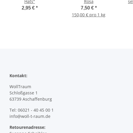
Hats"
Rosa
se
2,95 €
*
7,50 €
*
150,00 € pro 1 kg
Kontakt:
WollTraum
Schloßgasse 1
63739 Aschaffenburg
Tel: 06021 - 40 45 00 1
info@woll-t-raum.de
Retourenadresse: