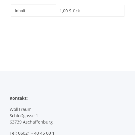
Produkteigenschaft
Wert
1,00 Stück
Inhalt:
Kontakt:
WollTraum
Schloßgasse 1
63739 Aschaffenburg
Tel: 06021 - 40 45 00 1