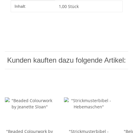
Produkteigenschaft
Wert
1,00 Stück
Inhalt:
Kunden kauften dazu folgende Artikel:
"Beaded Colourwork by
"Strickmusterbibel -
"Bel