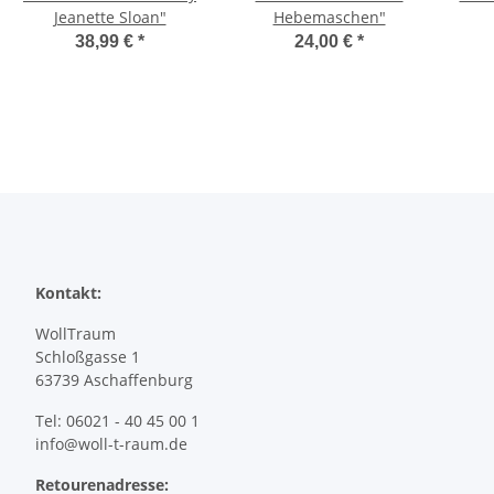
Jeanette Sloan"
Hebemaschen"
M
38,99 €
*
24,00 €
*
Kontakt:
WollTraum
Schloßgasse 1
63739 Aschaffenburg
Tel: 06021 - 40 45 00 1
info@woll-t-raum.de
Retourenadresse: