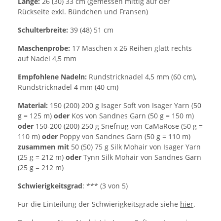
Länge:
26 (30) 33 cm (gemessen mittig auf der
Rückseite exkl. Bündchen und Fransen)
Schulterbreite:
39 (48) 51 cm
Maschenprobe:
17 Maschen x 26 Reihen glatt rechts
auf Nadel 4,5 mm
Empfohlene Nadeln:
Rundstricknadel 4,5 mm (60 cm),
Rundstricknadel 4 mm (40 cm)
Material:
150 (200) 200 g Isager Soft von Isager Yarn (50
g = 125 m)
oder
Kos von Sandnes Garn (50 g = 150 m)
oder
150-200 (200) 250 g Snefnug von CaMaRose (50 g =
110 m)
oder
Poppy von Sandnes Garn (50 g = 110 m)
zusammen mit
50 (50) 75 g Silk Mohair von Isager Yarn
(25 g = 212 m)
oder
Tynn Silk Mohair von Sandnes Garn
(25 g = 212 m)
Schwierigkeitsgrad
: *** (3 von 5)
Für die Einteilung der Schwierigkeitsgrade siehe
hier
.