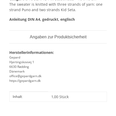
The sweater is knitted with three strands of yarn: one
strand Puno and two strands Kid Seta.
Anleitung DIN A4, gedruckt, englisch
Angaben zur Produktsicherheit
Herstellerinformationen:
Gepard
Hjertingskovvej 1
6630 Rødding
Dänemark
office@gepardgarn.dk
https://gepardgarn.dk
Produkteigenschaft
Wert
1,00 Stück
Inhalt: