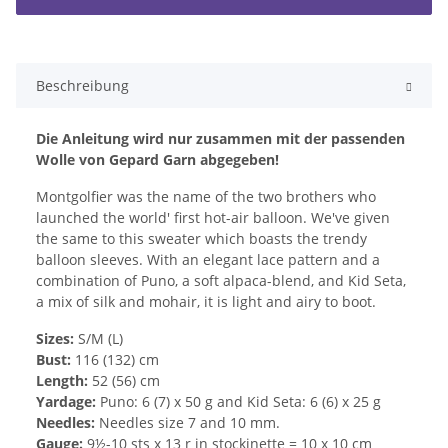
Beschreibung
Die Anleitung wird nur zusammen mit der passenden
Wolle von Gepard Garn abgegeben!
Montgolfier was the name of the two brothers who
launched the world' first hot-air balloon. We've given
the same to this sweater which boasts the trendy
balloon sleeves. With an elegant lace pattern and a
combination of Puno, a soft alpaca-blend, and Kid Seta,
a mix of silk and mohair, it is light and airy to boot.
Sizes:
S/M (L)
Bust:
116 (132) cm
Length:
52 (56) cm
Yardage:
Puno: 6 (7) x 50 g and Kid Seta: 6 (6) x 25 g
Needles:
Needles size 7 and 10 mm.
Gauge:
9½-10 sts x 13 r in stockinette = 10 x 10 cm