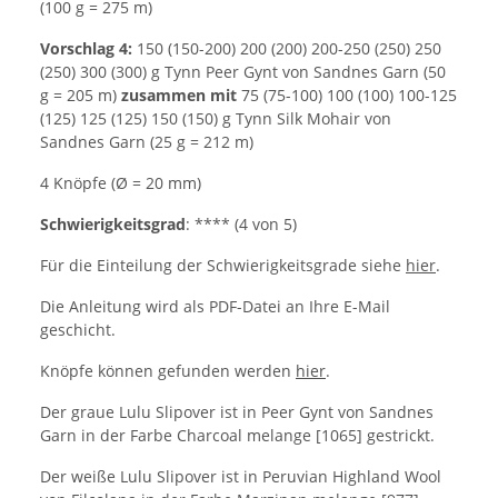
(100 g = 275 m)
Vorschlag 4:
150 (150-200) 200 (200) 200-250 (250) 250
(250) 300 (300) g Tynn Peer Gynt von Sandnes Garn (50
g = 205 m)
zusammen mit
75 (75-100) 100 (100) 100-125
(125) 125 (125) 150 (150) g Tynn Silk Mohair von
Sandnes Garn (25 g = 212 m)
4 Knöpfe (Ø = 20 mm)
Schwierigkeitsgrad
: **** (4 von 5)
Für die Einteilung der Schwierigkeitsgrade siehe
hier
.
Die Anleitung wird als PDF-Datei an Ihre E-Mail
geschicht.
Knöpfe können gefunden werden
hier
.
Der graue Lulu Slipover ist in Peer Gynt von Sandnes
Garn in der Farbe Charcoal melange [1065] gestrickt.
Der weiße Lulu Slipover ist in Peruvian Highland Wool