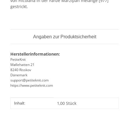
von Filcolana in der Farbe Marzipan melange [977]
gestrickt.
Angaben zur Produktsicherheit
Herstellerinformationen:
PetiteKnit
Møllehatten 21
8240 Risskov
Dänemark
support@petiteknit.com
https://www.petiteknit.com
Produkteigenschaft
Wert
1,00 Stück
Inhalt: