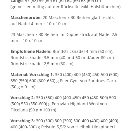
Länge:
57 (58) 59 (60) 61 (62) 64 (66) 68 (69) cm
(gemessen mittig auf der Rückseite exkl. Halsbündchen)
Maschenprobe:
20 Maschen x 30 Reihen glatt rechts
auf Nadel 4 mm = 10 x 10 cm
23 Maschen x 30 Reihen im Doppelstrick auf Nadel 2,5
mm = 10 x 10 cm
Empfohlene Nadeln:
Rundstricknadel 4 mm (60 cm),
Rundstricknadel 3,5 mm (40 und 60 und/oder 80 cm),
Rundstricknadel 2,5 mm (60 cm)
Material:
Vorschlag 1:
350 (400) 400 (450) 450-500 (500)
550 (550) 600 (600-650) g Peer Gynt von Sandnes Garn
(50 g = 91 m)
Vorschlag 2:
350 (350) 400 (400-450) 450 (450-500) 500
(500) 550 (550-600) g Peruvian Highland Wool von
Filcolana (50 g = 100 m)
Vorschlag 3:
300 (300) 300 (300) 300-400 (400) 400 (400)
400 (400-500) g Pelsuld 5,5/2 von Hjelholt Uldspinderi