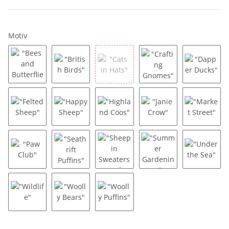
Motiv
"Bees and Butterflies"
"British Birds"
"Cats in Hats"
"Crafting Gnomes"
"Dapper
"Felted Sheep"
"Happy Sheep"
"Highland Coos"
"Janie Crow"
"Market
"Paw Club"
"Seathrift Puffins"
"Sheep in Sweaters and Alpacas"
"Summer Gardening
"Under 
"Wildlife"
"Woolly Bears"
"Woolly Puffins"