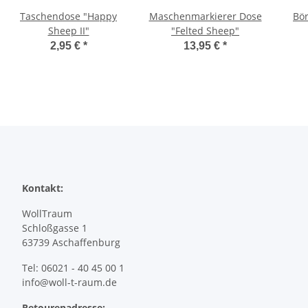
Taschendose "Happy
Maschenmarkierer Dose
Bö
Sheep II"
"Felted Sheep"
2,95 €
*
13,95 €
*
Kontakt:
WollTraum
Schloßgasse 1
63739 Aschaffenburg
Tel: 06021 - 40 45 00 1
info@woll-t-raum.de
Retourenadresse: