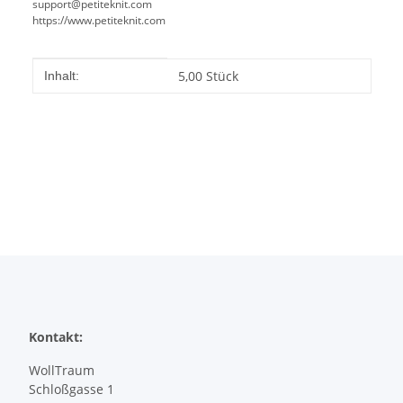
support@petiteknit.com
https://www.petiteknit.com
Produkteigenschaft
Wert
5,00 Stück
Inhalt:
Kontakt:
WollTraum
Schloßgasse 1