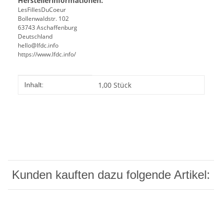
Herstellerinformationen:
LesFillesDuCoeur
Bollenwaldstr. 102
63743 Aschaffenburg
Deutschland
hello@lfdc.info
https://www.lfdc.info/
Produkteigenschaft
Wert
1,00 Stück
Inhalt:
Kunden kauften dazu folgende Artikel: