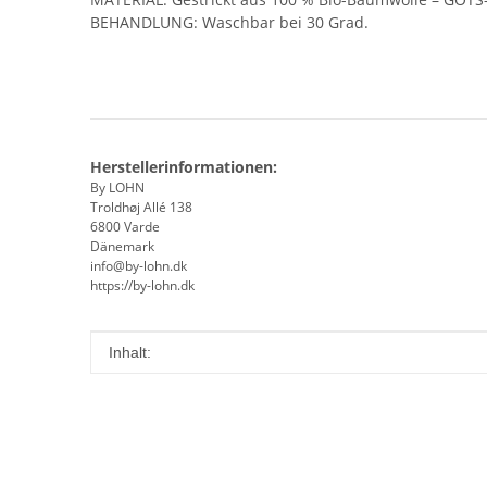
BEHANDLUNG: Waschbar bei 30 Grad.
Herstellerinformationen:
By LOHN
Troldhøj Allé 138
6800 Varde
Dänemark
info@by-lohn.dk
https://by-lohn.dk
Produkteigenschaft
Wert
Inhalt: