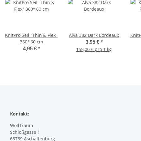
KnitPro Seil "Thin & Flex"
Alva 382 Dark Bordeaux
KnitP
360° 60 cm
3,95 €
*
4,95 €
*
158,00 € pro 1 kg
Kontakt:
WollTraum
Schloßgasse 1
63739 Aschaffenburg