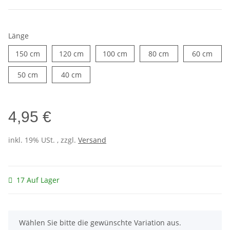
Länge
150 cm
120 cm
100 cm
80 cm
60 c
150 cm
120 cm
100 cm
80 cm
60 cm
50 cm
40 cm
50 cm
40 cm
4,95 €
inkl. 19% USt. , zzgl.
Versand
17 Auf Lager
x
Wählen Sie bitte die gewünschte Variation aus.