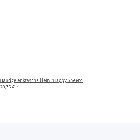
Handgelenktasche klein "Happy Sheep"
20,75 €
*