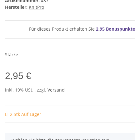
Artikelnummer:
437
Hersteller:
KnitPro
Für dieses Produkt erhalten Sie
2.95
Bonuspunkte
Stärke
2,95 €
inkl. 19% USt. , zzgl.
Versand
2 Stk Auf Lager
x