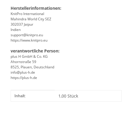
Herstellerinformationen:
KnitPro International
Mahindra World City SEZ
302037 Jaipur
Indien
support@knitpro.eu
https://www.knitpro.eu
verantwortliche Person:
plus H GmbH & Co. KG
Ahornstraße 59
8525, Plauen, Deutschland
info@plus-h.de
https://plus-h.de
Produkteigenschaft
Wert
1,00 Stück
Inhalt: